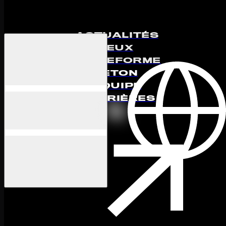
ACTUALITÉS
ETH BRIDGE GAS
JEUX
PLATEFORME
FEE
JETON
IMPROVEMENTS
ÉQUIPE
25 Mar 2022
·
1 min de lecture
CARRIÈRES
MARCHÉ