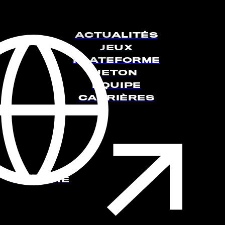
ACTUALITÉS
: PUG LIFE
JEUX
PLATEFORME
JETON
ÉQUIPE
CARRIÈRES
MARCHÉ